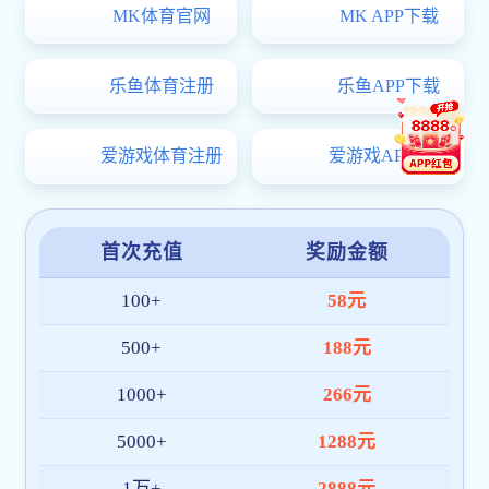
学科竞赛
竞赛通知
宣传动员
项目孵化