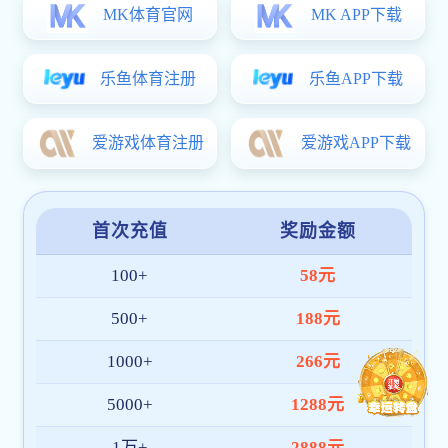
专题专栏
THEMATIC COLUMN
教学质量评价
主题教育
实验室安全与环保