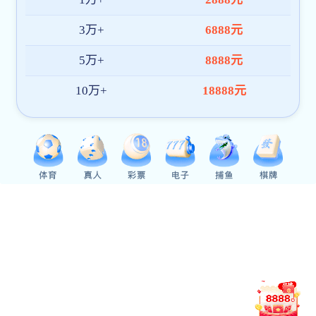
科研动态
任课
规章制度
伟教
区教
学术交流
保上
环球体育app 版权所有 邮件：
[email protected]
邮
编：610064
地址：四川省成都市武侯区望江路29号 No.29