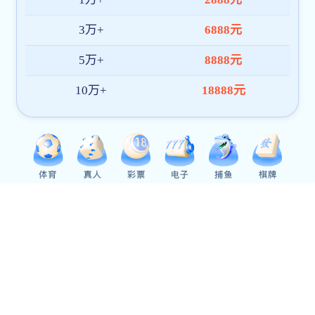
环球体育app 版权所有 邮件：
[email protected]
邮
编：610064
地址：四川省成都市武侯区望江路29号 No.29