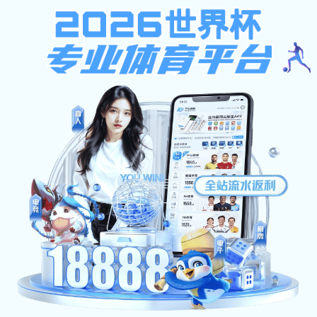
环球体育hq
重点实验室
|
书记信箱
院长信箱
English
首页
新闻信息
环球体育官方app公告
学院新闻
学院概况
学院简介