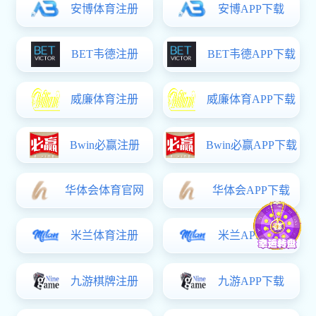
人才招聘
资料下载
党建人事
行政财务