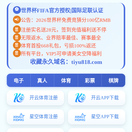
机构设置
现任领导
校友风采
师资队伍
杰出人才
教职员工
退休教职工
科学研究
科研团队
科研获奖
科研平台
博后流动站
人才培养
本科教育
研究生教育
学生工作
学科竞赛
党群工作
学习强国
工会之家
离退休工作
关工委工作