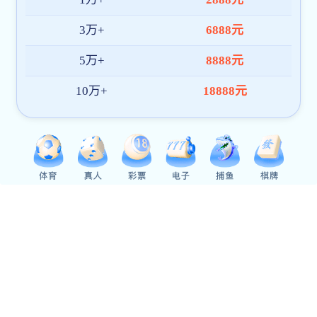
于2
环球体育app 版权所有 邮件：
[email protected]
邮
编：610064
地址：四川省成都市武侯区望江路29号 No.29