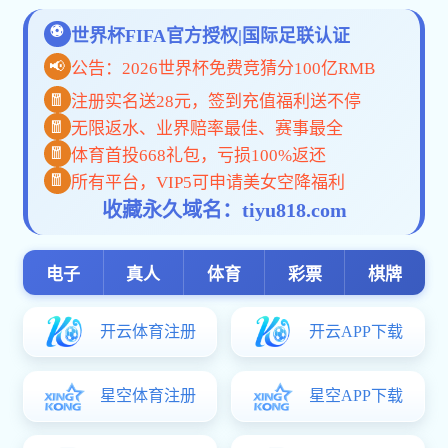
机构设置
现任领导
校友风采
师资队伍
杰出人才
教职员工
退休教职工
科学研究
科研团队
科研获奖
科研平台
博后流动站
人才培养
本科教育
研究生教育
学生工作
学科竞赛
党群工作
学习强国
工会之家
离退休工作
关工委工作