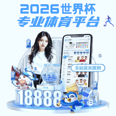
环球体育hq
重点实验室
|
书记信箱
院长信箱
English
首页
新闻信息
环球体育官方app公告
学院新闻
学院概况
学院简介