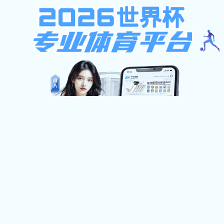
环球体育hq
重点实验室
|
书记信箱
院长信箱
English
首页
新闻信息
环球体育官方app公告
学院新闻
学院概况
学院简介